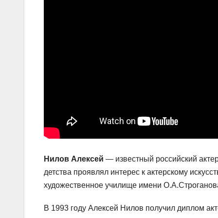
Нилов Алексей
— известный российский актер 
детства проявлял интерес к актерскому искусс
художественное училище имени О.А.Строганов
В 1993 году Алексей Нилов получил диплом акт