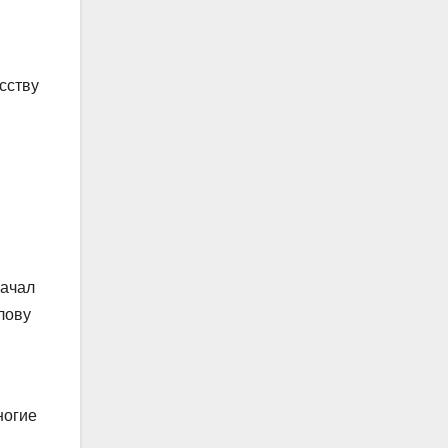
сству
начал
лову
ногие