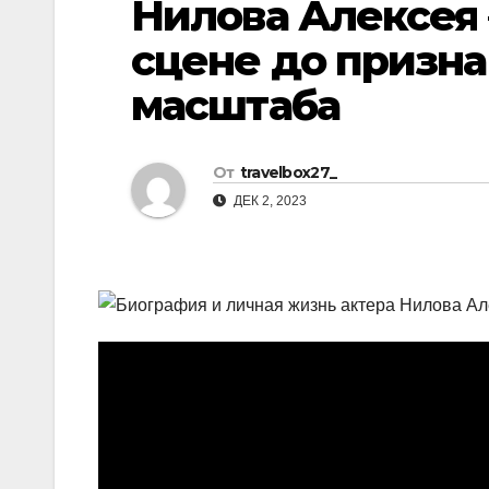
Нилова Алексея 
р
l
а
сцене до призна
a
в
масштаба
s
и
s
т
n
От
travelbox27_
ь
ДЕК 2, 2023
i
k
i