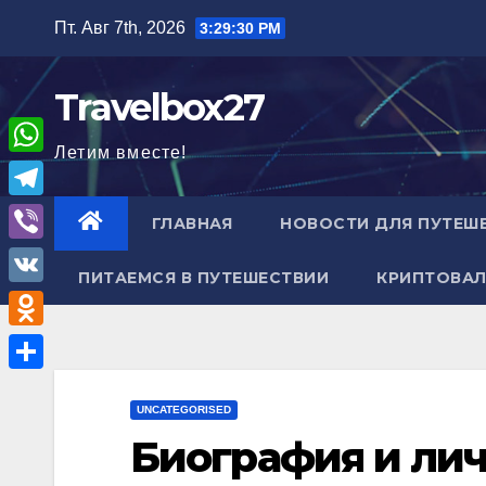
Перейти
Пт. Авг 7th, 2026
3:29:31 PM
к
содержимому
Travelbox27
Летим вместе!
W
h
T
ГЛАВНАЯ
НОВОСТИ ДЛЯ ПУТЕШ
a
e
V
t
ПИТАЕМСЯ В ПУТЕШЕСТВИИ
КРИПТОВАЛ
l
i
V
s
e
b
K
A
O
g
e
p
d
r
О
r
p
n
UNCATEGORISED
a
т
Биография и лич
o
m
п
k