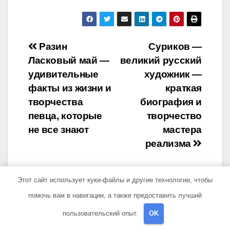
Навигация
Разин
Суриков —
Ласковый май —
великий русский
по
удивительные
художник —
записям
факты из жизни и
краткая
творчества
биография и
певца, которые
творчество
не все знают
мастера
реализма
Этот сайт использует куки-файлы и другие технологии, чтобы
помочь вам в навигации, а также предоставить лучший
От
travelbox27_
пользовательский опыт.
OK