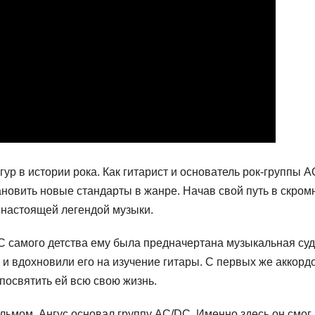
р в истории рока. Как гитарист и основатель рок-группы A
ановить новые стандарты в жанре. Начав свой путь в скром
л настоящей легендой музыки.
 С самого детства ему была предначертана музыкальная су
и вдохновили его на изучение гитары. С первых же аккорд
 посвятить ей всю свою жизнь.
ольмом, Ангус основал группу AC/DC. Именно здесь он смог