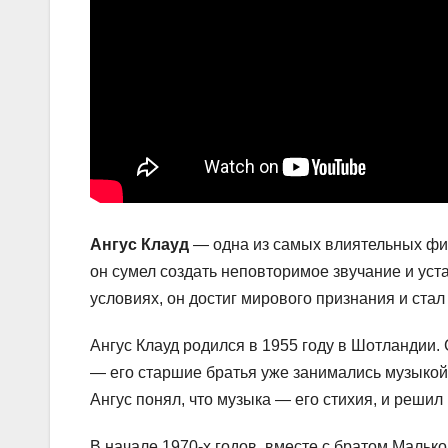
Ангус Клауд
— одна из самых влиятельных фигу
он сумел создать неповторимое звучание и уст
условиях, он достиг мирового признания и ста
Ангус Клауд родился в 1955 году в Шотландии.
— его старшие братья уже занимались музыкой 
Ангус понял, что музыка — его стихия, и решил
В начале 1970-х годов, вместе с братом Мальк