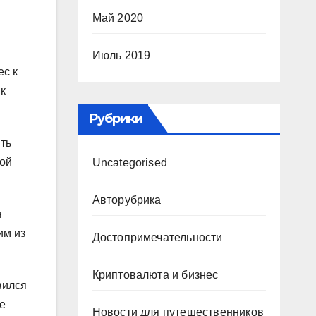
Май 2020
Июль 2019
ес к
 к
Рубрики
ить
вой
Uncategorised
Авторубрика
я
им из
Достопримечательности
Криптовалюта и бизнес
вился
е
Новости для путешественников