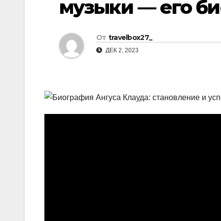
музыки — его би
р
l
а
a
в
От
travelbox27_
s
и
ДЕК 2, 2023
s
т
n
ь
i
k
i