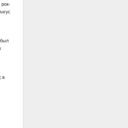
 рок-
Ангус
 был
х
, в