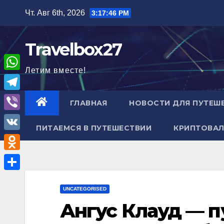
Перейти
Чт. Авг 6th, 2026
3:17:47 PM
к
содержимому
Travelbox27
Летим вместе!
W
h
T
ГЛАВНАЯ
НОВОСТИ ДЛЯ ПУТЕШ
a
e
V
t
ПИТАЕМСЯ В ПУТЕШЕСТВИИ
КРИПТОВАЛ
l
i
V
s
e
b
K
A
O
g
e
p
d
r
О
r
p
n
UNCATEGORISED
a
т
Ангус Клауд — п
o
m
п
k