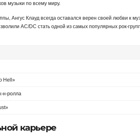
ов музыки по всему миру.
ппы, Ангус Клауд всегда оставался верен своей любви к му
позволили AC/DC стать одной из самых популярных рок-груп
 Hell»
к-н-ролла
ust»
ьной карьере