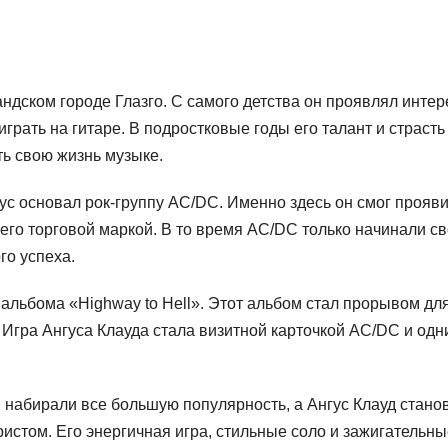
ндском городе Глазго. С самого детства он проявлял интер
грать на гитаре. В подростковые годы его талант и страсть
ть свою жизнь музыке.
гус основал рок-группу AC/DC. Именно здесь он смог прояв
 его торговой маркой. В то время AC/DC только начинали с
го успеха.
 альбома «Highway to Hell». Этот альбом стал прорывом дл
Игра Ангуса Клауда стала визитной карточкой AC/DC и одн
набирали все большую популярность, а Ангус Клауд стано
истом. Его энергичная игра, стильные соло и зажигательны