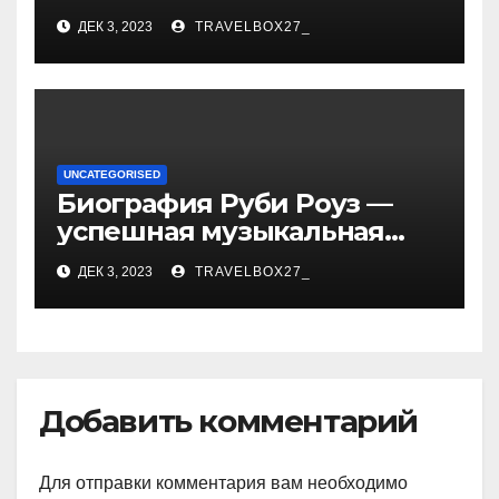
биографии, возрасте и
ДЕК 3, 2023
TRAVELBOX27_
впечатляющих
достижениях!
UNCATEGORISED
Биография Руби Роуз —
успешная музыкальная
карьера, личная жизнь и
ДЕК 3, 2023
TRAVELBOX27_
знаковые достижения
Добавить комментарий
Для отправки комментария вам необходимо