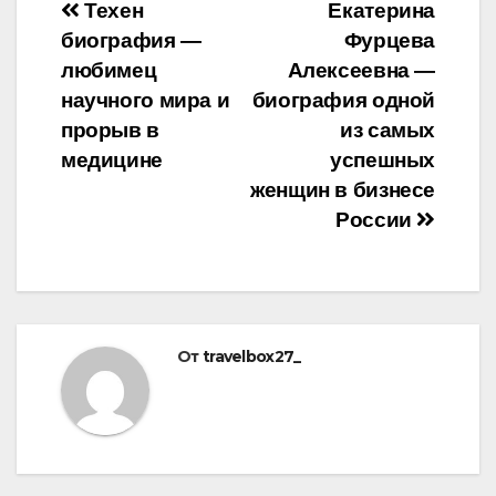
Навигация
Техен
Екатерина
биография —
Фурцева
по
любимец
Алексеевна —
записям
научного мира и
биография одной
прорыв в
из самых
медицине
успешных
женщин в бизнесе
России
От
travelbox27_