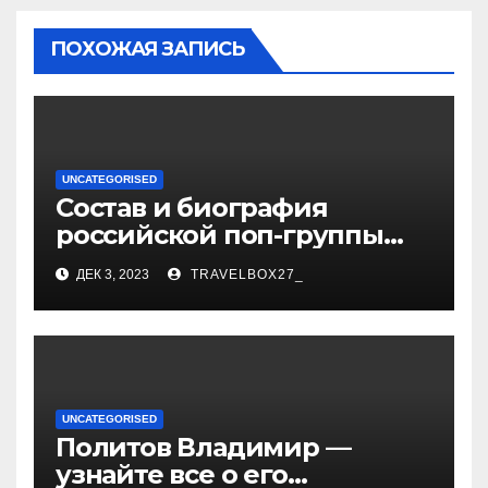
ПОХОЖАЯ ЗАПИСЬ
UNCATEGORISED
Состав и биография
российской поп-группы
«Иванушки интернешнл»
ДЕК 3, 2023
TRAVELBOX27_
— история успеха, музыка
и судьбы участников
UNCATEGORISED
Политов Владимир —
узнайте все о его