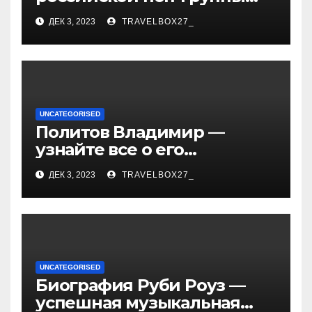
«Иванушки интернешнл»
ДЕК 3, 2023
TRAVELBOX27_
— история успеха, музыка
и судьбы участников
UNCATEGORISED
Политов Владимир —
узнайте все о его
биографии, возрасте и
ДЕК 3, 2023
TRAVELBOX27_
впечатляющих
достижениях!
UNCATEGORISED
Биография Руби Роуз —
успешная музыкальная