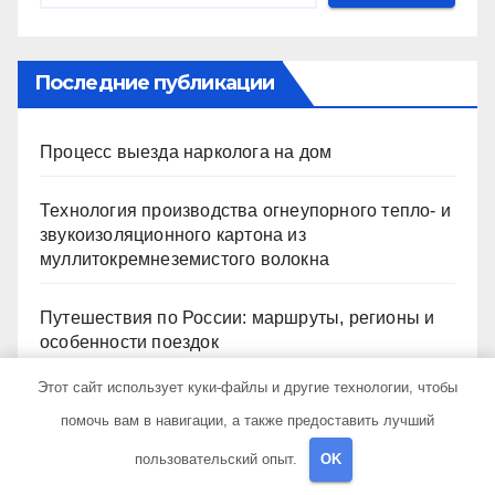
Последние публикации
Процесс выезда нарколога на дом
Технология производства огнеупорного тепло- и
звукоизоляционного картона из
муллитокремнеземистого волокна
Путешествия по России: маршруты, регионы и
особенности поездок
Этот сайт использует куки-файлы и другие технологии, чтобы
Частные экскурсии в столице: форматы,
помочь вам в навигации, а также предоставить лучший
маршруты и особенности организации
пользовательский опыт.
OK
Железнодорожные перевозки из Китая: