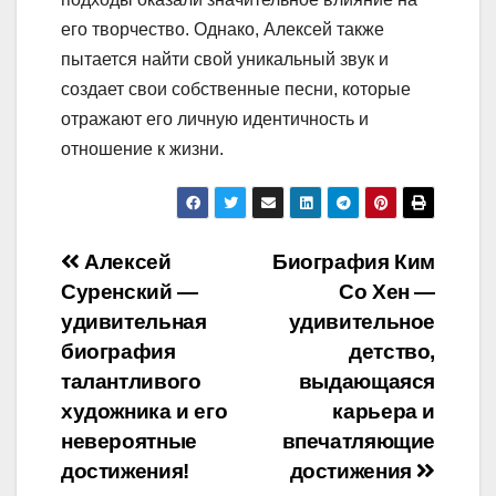
его творчество. Однако, Алексей также
пытается найти свой уникальный звук и
создает свои собственные песни, которые
отражают его личную идентичность и
отношение к жизни.
Навигация
Алексей
Биография Ким
Суренский —
Со Хен —
по
удивительная
удивительное
записям
биография
детство,
талантливого
выдающаяся
художника и его
карьера и
невероятные
впечатляющие
достижения!
достижения