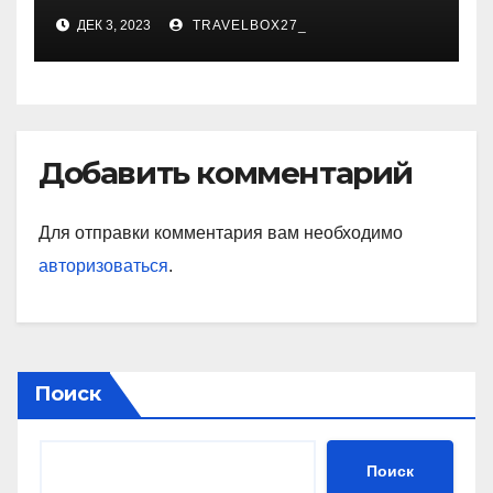
карьера, личная жизнь и
ДЕК 3, 2023
TRAVELBOX27_
знаковые достижения
Добавить комментарий
Для отправки комментария вам необходимо
авторизоваться
.
Поиск
Поиск