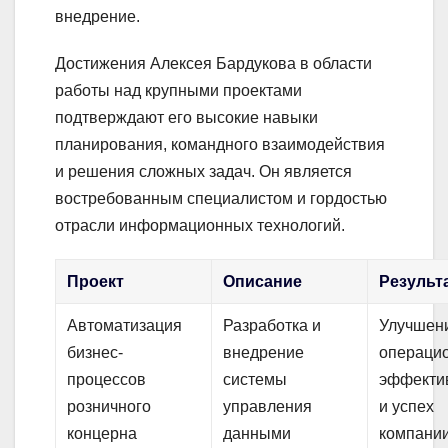
внедрение.
Достижения Алексея Бардукова в области
работы над крупными проектами
подтверждают его высокие навыки
планирования, командного взаимодействия
и решения сложных задач. Он является
востребованным специалистом и гордостью
отрасли информационных технологий.
Проект
Описание
Результ
Автоматизация
Разработка и
Улучшен
бизнес-
внедрение
операци
процессов
системы
эффекти
розничного
управления
и успех
концерна
данными
компани