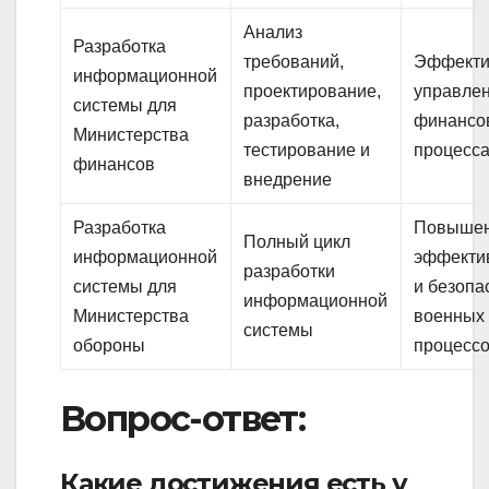
Анализ
Разработка
требований,
Эффекти
информационной
проектирование,
управле
системы для
разработка,
финансо
Министерства
тестирование и
процесс
финансов
внедрение
Разработка
Повыше
Полный цикл
информационной
эффекти
разработки
системы для
и безопа
информационной
Министерства
военных
системы
обороны
процесс
Вопрос-ответ:
Какие достижения есть у