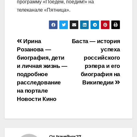
программу «Поедем, поедим!» на
телеканале «Пятница».
Навигация
Ирина
Баста — история
Розанова —
успеха
по
биография, дети
российского
записям
и личная жизнь —
рэпера и его
подробное
биография на
расследование
Википедии
на портале
Новости Кино
От
travelbox27_