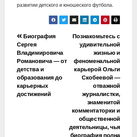
развитии детского и юношеского футбола.
Навигация
Биография
Познакомьтесь с
Сергея
удивительной
по
Владимировича
жизнью и
записям
Романовича — от
феноменальной
детства и
карьерой Ольги
образования до
Скобеевой —
карьерных
отважной
достижений
журналистки,
знаменитой
комментаторки и
общественной
деятельницы, чья
биография полна