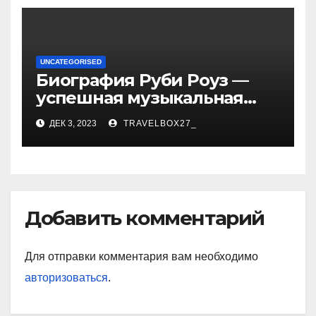
UNCATEGORISED
Биография Руби Роуз —
успешная музыкальная
карьера, личная жизнь и
ДЕК 3, 2023
TRAVELBOX27_
знаковые достижения
Добавить комментарий
Для отправки комментария вам необходимо
авторизоваться
.