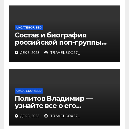
UNCATEGORISED
Состав и биография
российской поп-группы
«Иванушки интернешнл»
ДЕК 3, 2023
TRAVELBOX27_
— история успеха, музыка
и судьбы участников
UNCATEGORISED
Политов Владимир —
узнайте все о его
биографии, возрасте и
ДЕК 3, 2023
TRAVELBOX27_
впечатляющих
достижениях!