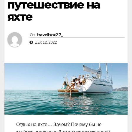
путешествие на
яхте
От
travelbox27_
ДЕК 12, 2022
Отдых на яхте… Зачем? Почему бы не