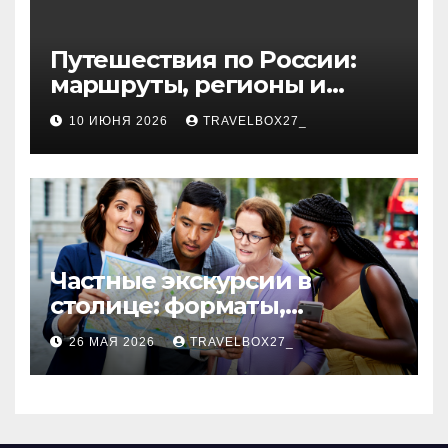
Путешествия по России:
маршруты, регионы и
особенности поездок
10 ИЮНЯ 2026
TRAVELBOX27_
Частные экскурсии в
столице: форматы,
маршруты и особенности
26 МАЯ 2026
TRAVELBOX27_
организации