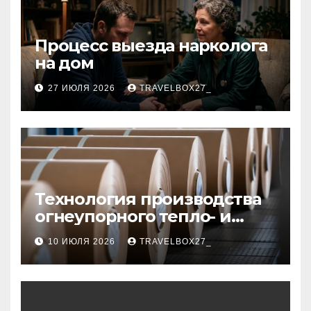
Процесс выезда нарколога
на дом
27 ИЮЛЯ 2026
TRAVELBOX27_
Технология производства
огнеупорного тепло- и
звукоизоляционного
10 ИЮЛЯ 2026
TRAVELBOX27_
картона из
муллитокремнеземистого
волокна