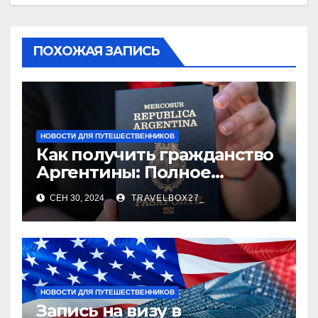
ПОХОЖАЯ ЗАПИСЬ
НОВОСТИ ДЛЯ ПУТЕШЕСТВЕННИКОВ
Как получить гражданство
Аргентины: Полное
руководство
СЕН 30, 2024
TRAVELBOX27_
НОВОСТИ ДЛЯ ПУТЕШЕСТВЕННИКОВ
Запись на визу в