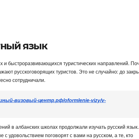
тный язык
ых и быстроразвивающихся туристических направлений. По
ажают русскоговорящих туристов. Это не случайно: до закр
тесно сотрудничали.
единый-визовый-центр.рф/oformlenie-vizy/v-
ний в албанских школах продолжали изучать русский язык.
 с удовольствием поговорят с вами на русском, а те, кто