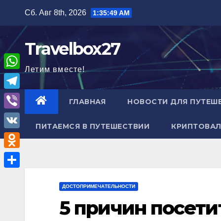
Перейти
Сб. Авг 8th, 2026
1:35:50 AM
к
содержимому
Travelbox27
Летим вместе!
W
h
T
ГЛАВНАЯ
НОВОСТИ ДЛЯ ПУТЕШ
a
e
V
t
ПИТАЕМСЯ В ПУТЕШЕСТВИИ
КРИПТОВАЛ
l
i
V
s
e
b
K
A
O
g
e
p
d
r
О
r
p
n
ДОСТОПРИМЕЧАТЕЛЬНОСТИ
a
т
5 причин посети
o
m
п
k