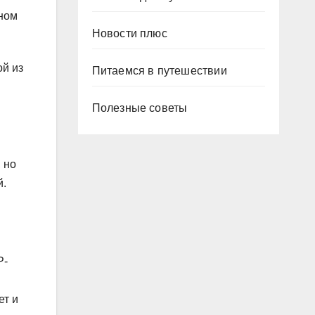
ьном
Новости плюс
ой из
Питаемся в путешествии
Полезные советы
 но
й.
Р-
ет и