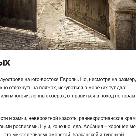
ых
луострове на юго-востоке Европы. Но, несмотря на размер,
но отдохнуть на пляжах, искупаться в море (их тут два:
 или многочисленных озерах, отправиться в поход по горам
ости и замки, невероятной красоты раннехристианские храм
выми росписями. Ну и, конечно, еда. Албания – хорошее ме
 – это микс средиземноморской, балканской и турецкой