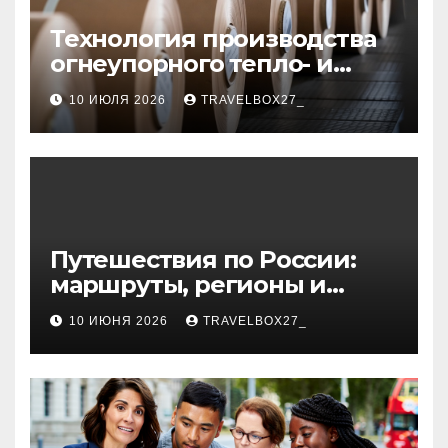
Технология производства
огнеупорного тепло- и
звукоизоляционного
10 ИЮЛЯ 2026
TRAVELBOX27_
картона из
муллитокремнеземистого
волокна
Путешествия по России:
маршруты, регионы и
особенности поездок
10 ИЮНЯ 2026
TRAVELBOX27_