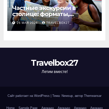
Частные экскурсии в
столице: форматы,
маршруты и особенности
26 МАЯ 2026
TRAVELBOX27_
организации
Travelbox27
Летим вместе!
Сайт работает на WordPress
|
Тема: Newsup, автор
Themeansar
Home
Sample Page
Авокадо
Авокадо
Авокадо
Авокадо