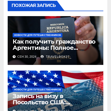
ПОХОЖАЯ ЗАПИСЬ
НОВОСТИ ДЛЯ ПУТЕШЕСТВЕННИКОВ
Как получить гражданство
Аргентины: Полное
руководство
СЕН 30, 2024
TRAVELBOX27_
НОВОСТИ ДЛЯ ПУТЕШЕСТВЕННИКОВ
Запись на визу в
Посольство США:
Пошаговое руководство