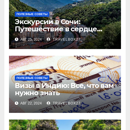
ПОЛЕЗНЫЕ СОВЕТЫ
Экскурсии в Сочи:
Путешествие в сердце
Черноморского курорта
АВГ 25, 2024
TRAVELBOX27_
ПОЛЕЗНЫЕ СОВЕТЫ
Визы в Индию: Все, что вам
нужно знать
АВГ 22, 2024
TRAVELBOX27_