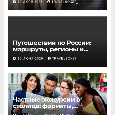
10 ИЮЛЯ 2026
TRAVELBOX27_
картона из
муллитокремнеземистого
волокна
Путешествия по России:
маршруты, регионы и
особенности поездок
10 ИЮНЯ 2026
TRAVELBOX27_
Частные экскурсии в
столице: форматы,
маршруты и особенности