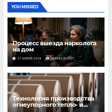
YOU MISSED
Процесс выезда нарколога
на дом
27 ИЮЛЯ 2026
TRAVELBOX27_
Технология производства
огнеупорного тепло- и
звукоизоляционного