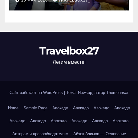
26 МАЯ 2026
TRAVELBOX27_
организации
Travelbox27
Летим вместе!
Сайт работает на WordPress
|
Тема: Newsup, автор
Themeansar
Home
Sample Page
Авокадо
Авокадо
Авокадо
Авокадо
Авокадо
Авокадо
Авокадо
Авокадо
Авокадо
Авокадо
Авторам и правообладателям
Айзек Азимов — Основание