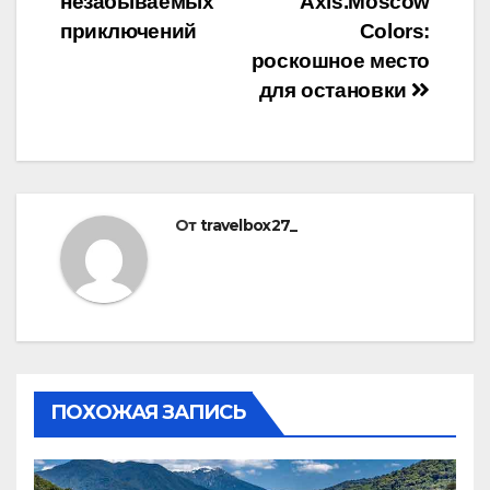
записям
незабываемых
Axis.Moscow
приключений
Colors:
роскошное место
для остановки
От
travelbox27_
ПОХОЖАЯ ЗАПИСЬ