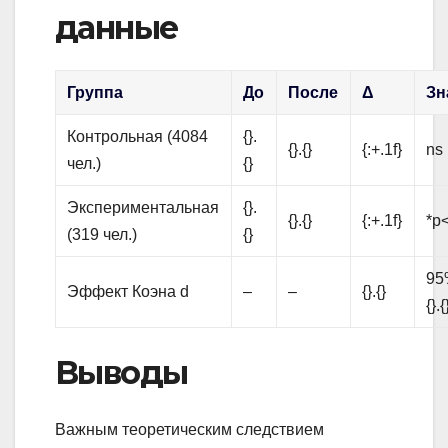
данные
Группа
До
После
Δ
Зн
Контрольная (4084
{}.
{}.{}
{:+.1f}
ns
чел.)
{}
Экспериментальная
{}.
{}.{}
{:+.1f}
*p<
(319 чел.)
{}
95%
Эффект Коэна d
–
–
{}.{}
{}.{
Выводы
Важным теоретическим следствием