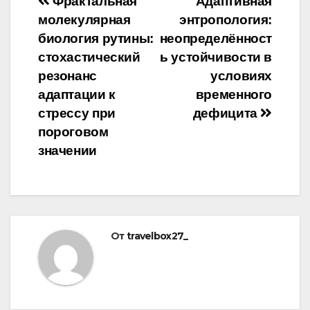
Навигация
Фрактальная
Адаптивная
молекулярная
энтропология:
по
биология рутины:
неопределённост
записям
стохастический
ь устойчивости в
резонанс
условиях
адаптации к
временного
стрессу при
дефицита
пороговом
значении
От
travelbox27_