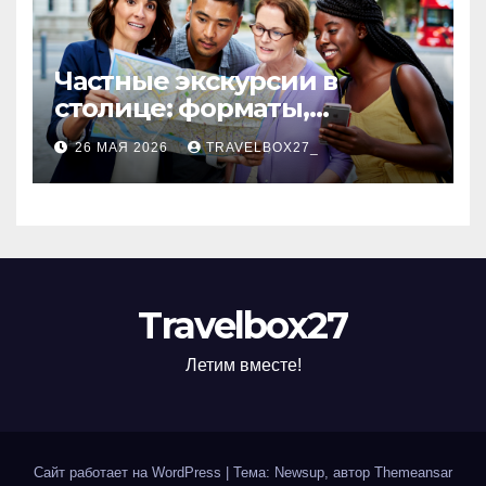
Частные экскурсии в
столице: форматы,
маршруты и особенности
26 МАЯ 2026
TRAVELBOX27_
организации
Travelbox27
Летим вместе!
Сайт работает на WordPress
|
Тема: Newsup, автор
Themeansar