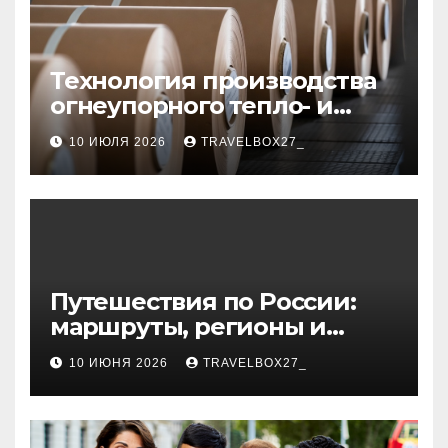
Технология производства
огнеупорного тепло- и
звукоизоляционного
10 ИЮЛЯ 2026
TRAVELBOX27_
картона из
муллитокремнеземистого
волокна
Путешествия по России:
маршруты, регионы и
особенности поездок
10 ИЮНЯ 2026
TRAVELBOX27_