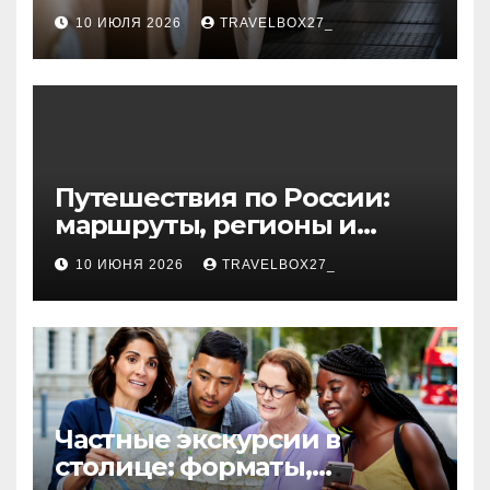
звукоизоляционного
10 ИЮЛЯ 2026
TRAVELBOX27_
картона из
муллитокремнеземистого
волокна
Путешествия по России:
маршруты, регионы и
особенности поездок
10 ИЮНЯ 2026
TRAVELBOX27_
Частные экскурсии в
столице: форматы,