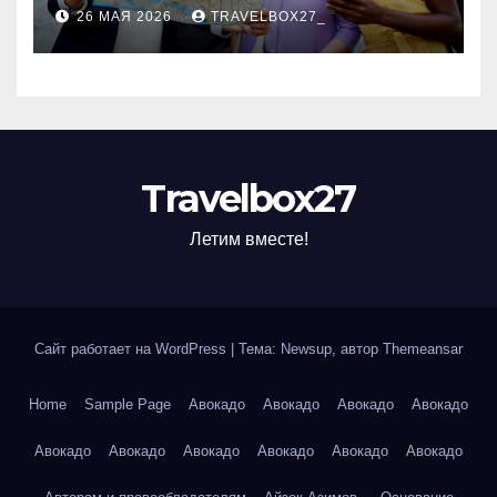
маршруты и особенности
26 МАЯ 2026
TRAVELBOX27_
организации
Travelbox27
Летим вместе!
Сайт работает на WordPress
|
Тема: Newsup, автор
Themeansar
Home
Sample Page
Авокадо
Авокадо
Авокадо
Авокадо
Авокадо
Авокадо
Авокадо
Авокадо
Авокадо
Авокадо