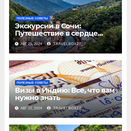
ПОЛЕЗНЫЕ СОВЕТЫ
Экскурсии в Сочи:
Путешествие в сердце
Черноморского курорта
АВГ 25, 2024
TRAVELBOX27_
ПОЛЕЗНЫЕ СОВЕТЫ
Визы в Индию: Все, что вам
нужно знать
АВГ 22, 2024
TRAVELBOX27_