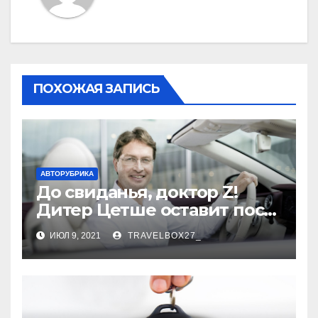
ПОХОЖАЯ ЗАПИСЬ
АВТОРУБРИКА
До свиданья, доктор Z!
Дитер Цетше оставит пост
главы концерна Daimler
ИЮЛ 9, 2021
TRAVELBOX27_