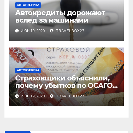
АВТОРУБРИКА
Автокредиты дорожают
вслед за машинами
ИЮН 19, 2020
TRAVELBOX27_
АВТОРУБРИКА
Страховщики объяснили,
почему убытков по ОСАГО
стало меньше
ИЮН 19, 2020
TRAVELBOX27_