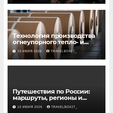
Технология производства
огнеупорного тепло- и
звукоизоляционного
10 ИЮЛЯ 2026
TRAVELBOX27_
картона из
муллитокремнеземистого
волокна
Путешествия по России:
маршруты, регионы и
особенности поездок
10 ИЮНЯ 2026
TRAVELBOX27_