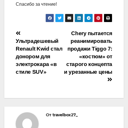
Спасибо за чтение!
Навигация
Chery пытается
Ультрадешевый
реанимировать
по
Renault Kwid стал
продажи Tiggo 7:
записям
донором для
«костюм» от
электрокара «в
старого концепта
стиле SUV»
и урезанные цены
От
travelbox27_