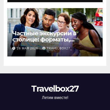
Частные экскурсии в
столице: форматы,
маршруты и особенности
26 МАЯ 2026
TRAVELBOX27_
организации
Travelbox27
Летим вместе!