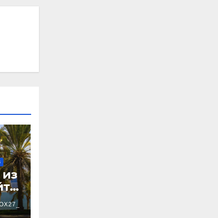
В
 из
йте
OX27_