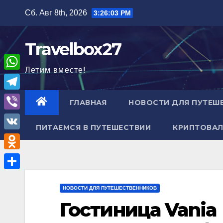
Перейти
Сб. Авг 8th, 2026
3:26:05 PM
к
содержимому
Travelbox27
Летим вместе!
W
h
T
ГЛАВНАЯ
НОВОСТИ ДЛЯ ПУТЕШ
a
e
V
t
ПИТАЕМСЯ В ПУТЕШЕСТВИИ
КРИПТОВАЛ
l
i
V
s
e
b
K
A
O
g
e
p
d
r
О
r
p
n
НОВОСТИ ДЛЯ ПУТЕШЕСТВЕННИКОВ
a
т
Гостиница Vania
o
m
п
k