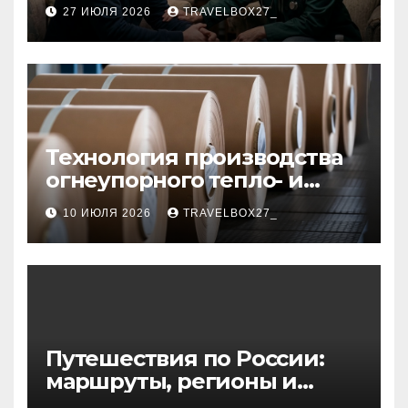
27 ИЮЛЯ 2026
TRAVELBOX27_
Технология производства
огнеупорного тепло- и
звукоизоляционного
10 ИЮЛЯ 2026
TRAVELBOX27_
картона из
муллитокремнеземистого
волокна
Путешествия по России:
маршруты, регионы и
особенности поездок