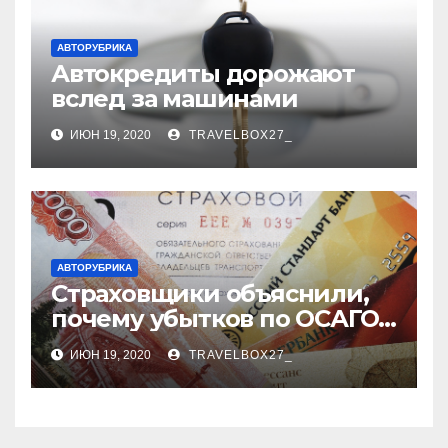
АВТОРУБРИКА
Автокредиты дорожают
вслед за машинами
ИЮН 19, 2020
TRAVELBOX27_
АВТОРУБРИКА
Страховщики объяснили,
почему убытков по ОСАГО
стало меньше
ИЮН 19, 2020
TRAVELBOX27_