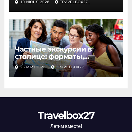
10 ИЮНЯ 2026
TRAVELBOX27_
Частные экскурсии в
столице: форматы,
маршруты и особенности
26 МАЯ 2026
TRAVELBOX27_
организации
Travelbox27
Летим вместе!