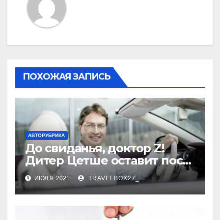
ПОХОЖАЯ ЗАПИСЬ
АВТОРУБРИКА
До свиданья, доктор Z!
Дитер Цетше оставит пост
главы концерна Daimler
ИЮЛ 9, 2021
TRAVELBOX27_